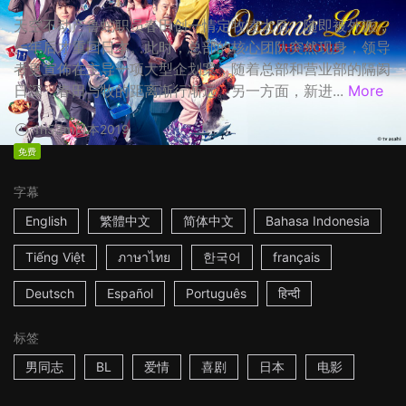
天空不动产鲁蛇职员春田创一情定牧凌太后，随即被外派，
一年后才重回日本。此时，总部的核心团队突然现身，领导
者更宣佈在主导一项大型企划案，随着总部和营业部的隔阂
日深，春田与牧的距离渐行渐远。另一方面，新进...
More
1h53m
日本
2019
免费
字幕
English
繁體中文
简体中文
Bahasa Indonesia
Tiếng Việt
ภาษาไทย
한국어
français
Deutsch
Español
Português
हिन्दी
标签
男同志
BL
爱情
喜剧
日本
电影