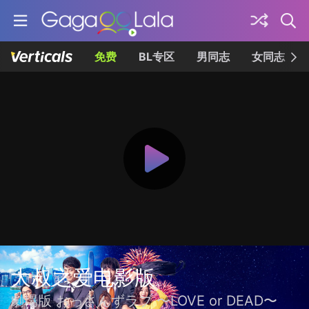
免费
BL专区
男同志
女同志
大叔之爱电影版
劇場版 おっさんずラブ 〜LOVE or DEAD〜