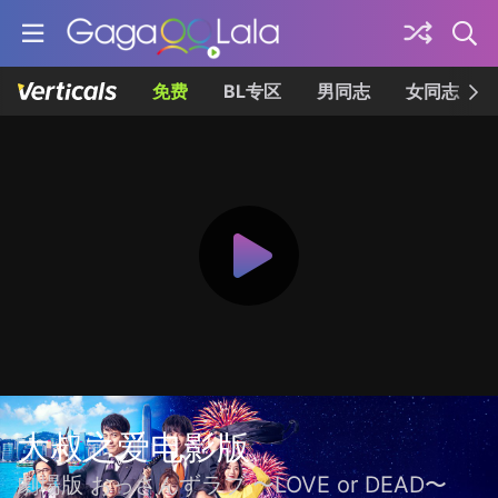
免费
BL专区
男同志
女同志
大叔之爱电影版
劇場版 おっさんずラブ 〜LOVE or DEAD〜