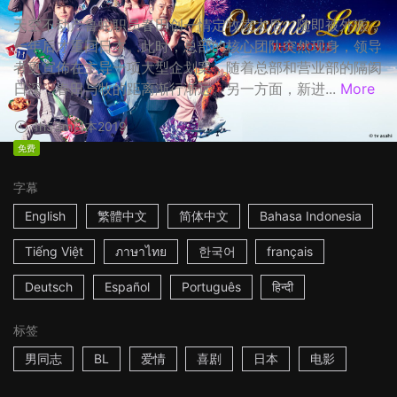
天空不动产鲁蛇职员春田创一情定牧凌太后，随即被外派，
一年后才重回日本。此时，总部的核心团队突然现身，领导
者更宣佈在主导一项大型企划案，随着总部和营业部的隔阂
日深，春田与牧的距离渐行渐远。另一方面，新进...
More
1h53m
日本
2019
免费
字幕
English
繁體中文
简体中文
Bahasa Indonesia
Tiếng Việt
ภาษาไทย
한국어
français
Deutsch
Español
Português
हिन्दी
标签
男同志
BL
爱情
喜剧
日本
电影