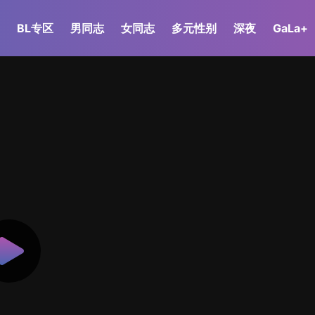
BL专区
男同志
女同志
多元性别
深夜
GaLa+