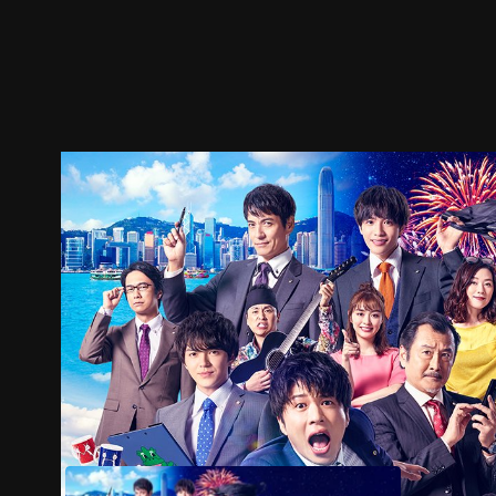
预告
剧照
推荐影片
剧情介绍