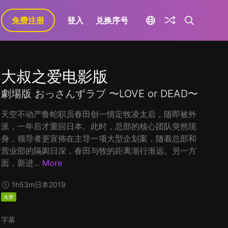
免费注册
登入
兑换序号
大叔之爱电影版
劇場版 おっさんずラブ 〜LOVE or DEAD〜
天空不动产鲁蛇职员春田创一情定牧凌太后，随即被外
派，一年后才重回日本。此时，总部的核心团队突然现
身，领导者更宣佈在主导一项大型企划案，随着总部和
营业部的隔阂日深，春田与牧的距离渐行渐远。另一方
面，新进...
More
1h53m
日本
2019
免费
字幕