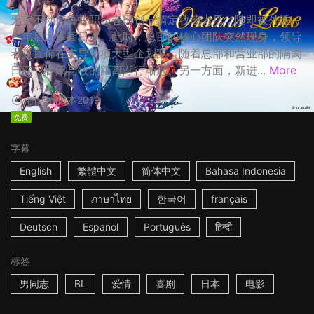
天空不动产鲁蛇职员春田创一情定牧凌太后，随即被外派，
一年后才重回日本。此时，总部的核心团队突然现身，领导
者更宣佈在主导一项大型企划案，随着总部和营业部的隔阂
日深，春田与牧的距离渐行渐远。另一方面，新进...
More
1h53m
日本
2019
免费
字幕
English
繁體中文
简体中文
Bahasa Indonesia
Tiếng Việt
ภาษาไทย
한국어
français
Deutsch
Español
Português
हिन्दी
标签
男同志
BL
爱情
喜剧
日本
电影