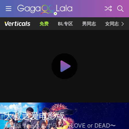
免费
BL专区
男同志
女同志
大叔之爱电影版
劇場版 おっさんずラブ 〜LOVE or DEAD〜