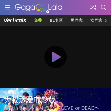
免费
BL专区
男同志
女同志
大叔之爱电影版
劇場版 おっさんずラブ 〜LOVE or DEAD〜