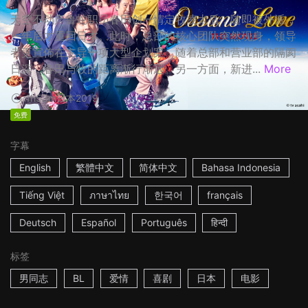
天空不动产鲁蛇职员春田创一情定牧凌太后，随即被外派，
一年后才重回日本。此时，总部的核心团队突然现身，领导
者更宣佈在主导一项大型企划案，随着总部和营业部的隔阂
日深，春田与牧的距离渐行渐远。另一方面，新进...
More
1h53m
日本
2019
免费
字幕
English
繁體中文
简体中文
Bahasa Indonesia
Tiếng Việt
ภาษาไทย
한국어
français
Deutsch
Español
Português
हिन्दी
标签
男同志
BL
爱情
喜剧
日本
电影