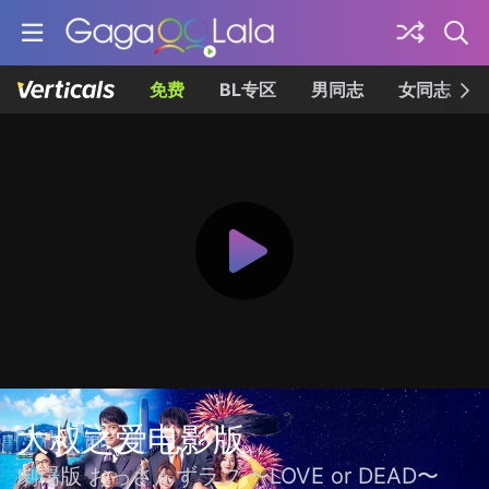
免费
BL专区
男同志
女同志
大叔之爱电影版
劇場版 おっさんずラブ 〜LOVE or DEAD〜