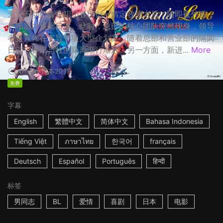
天空不动产鲁蛇职员春田创一情定牧凌太后，随即被外派，
一年后才重回日本。此时，总部的核心团队突然现身，领导
者更宣佈在主导一项大型企划案，随着总部和营业部的隔阂
日深，春田与牧的距离渐行渐远。另一方面，新进...
More
1h53m
日本
2019
免费
字幕
English
繁體中文
简体中文
Bahasa Indonesia
Tiếng Việt
ภาษาไทย
한국어
français
Deutsch
Español
Português
हिन्दी
标签
男同志
BL
爱情
喜剧
日本
电影