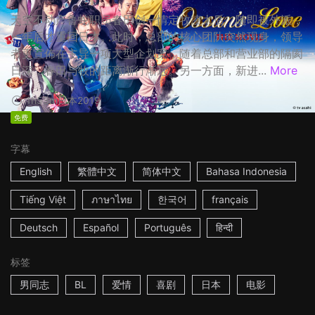
天空不动产鲁蛇职员春田创一情定牧凌太后，随即被外派，
一年后才重回日本。此时，总部的核心团队突然现身，领导
者更宣佈在主导一项大型企划案，随着总部和营业部的隔阂
日深，春田与牧的距离渐行渐远。另一方面，新进...
More
1h53m
日本
2019
免费
字幕
English
繁體中文
简体中文
Bahasa Indonesia
Tiếng Việt
ภาษาไทย
한국어
français
Deutsch
Español
Português
हिन्दी
标签
男同志
BL
爱情
喜剧
日本
电影