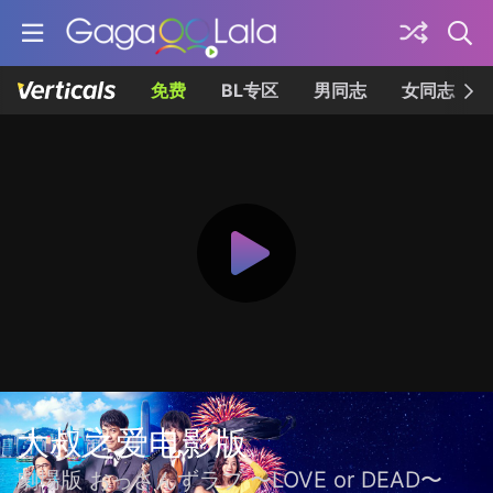
免费
BL专区
男同志
女同志
大叔之爱电影版
劇場版 おっさんずラブ 〜LOVE or DEAD〜