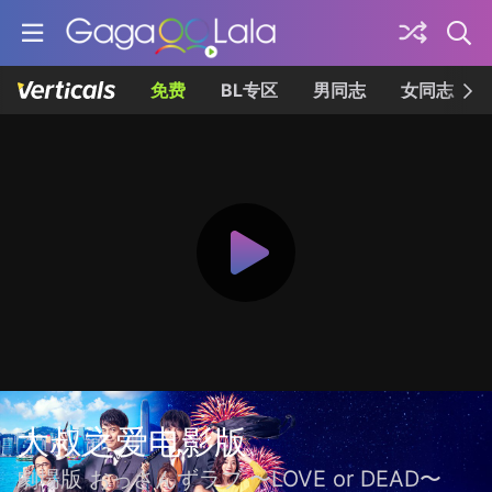
免费
BL专区
男同志
女同志
大叔之爱电影版
劇場版 おっさんずラブ 〜LOVE or DEAD〜