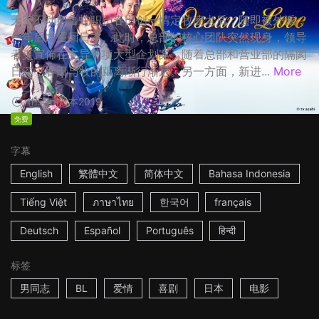
天空不动产鲁蛇职员春田创一情定牧凌太后，随即被外派，
一年后才重回日本。此时，总部的核心团队突然现身，领导
者更宣佈在主导一项大型企划案，随着总部和营业部的隔阂
日深，春田与牧的距离渐行渐远。另一方面，新进...
More
1h53m
日本
2019
免费
字幕
English
繁體中文
简体中文
Bahasa Indonesia
Tiếng Việt
ภาษาไทย
한국어
français
Deutsch
Español
Português
हिन्दी
标签
男同志
BL
爱情
喜剧
日本
电影