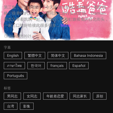
第三集：一起去游行 「今天来游行的叔叔阿姨们，都是很
棒、很勇敢的人。」 台湾同志大游行实况登场。 Damian
和杰立带着凯凯一起上街游行，在彩虹旗摇曳的台北街头，
一家三口约好给彼此很多很多...
More
21m
台湾
2021
字幕
English
繁體中文
简体中文
Bahasa Indonesia
ภาษาไทย
한국어
français
Español
Português
标签
男同志
女同志
年龄差恋爱
同志家长
原创
台湾
影集