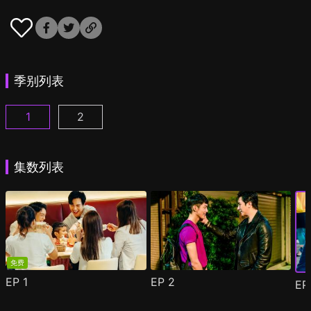
季别列表
1
2
酷盖爸爸 第1集
酷盖爸爸 第2季 第1集
(
)
(
)
集数列表
免费
EP
1
EP
2
E