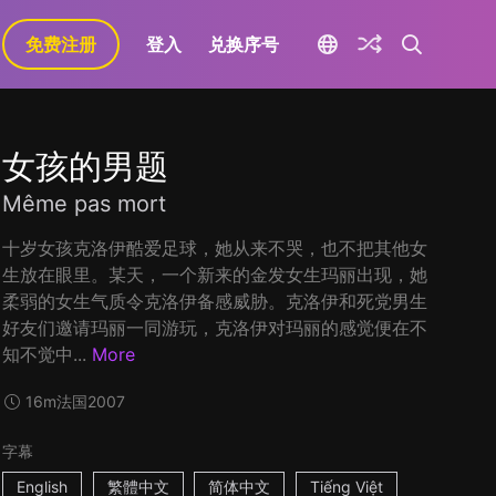
免费注册
登入
兑换序号
女孩的男题
Même pas mort
十岁女孩克洛伊酷爱足球，她从来不哭，也不把其他女
生放在眼里。某天，一个新来的金发女生玛丽出现，她
柔弱的女生气质令克洛伊备感威胁。克洛伊和死党男生
好友们邀请玛丽一同游玩，克洛伊对玛丽的感觉便在不
知不觉中...
More
16m
法国
2007
字幕
English
繁體中文
简体中文
Tiếng Việt