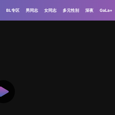
BL专区
男同志
女同志
多元性别
深夜
GaLa+