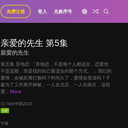
免费注册
登入
兑换序号
亲爱的先生 第5集
親愛的先生
第五集 异地恋 「异地恋，不是每个人都适合，恋爱也
不是逞能，而是找到自己最适合的那个方式。 」我们的
爱情，会被距离打败吗？时间久了，爱情会变淡吗？子
森为了工作离开林敏，一人在北京、一人在南京，这段
爱...
More
16m
中国
2020
免费
字幕