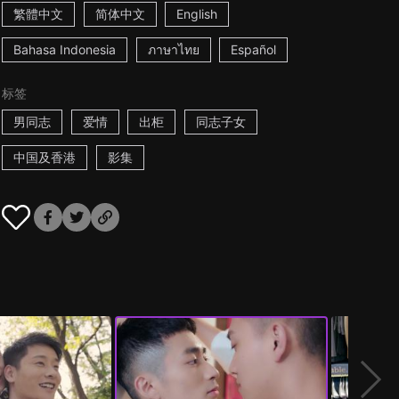
繁體中文
简体中文
English
Bahasa Indonesia
ภาษาไทย
Español
标签
男同志
爱情
出柜
同志子女
中国及香港
影集