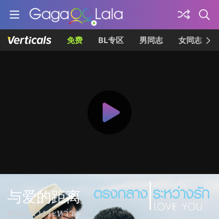
免费
BL专区
男同志
女同志
与爱的距离
ตรงกลางระหว่างรัก