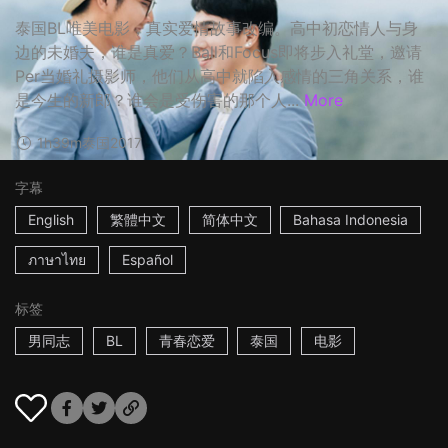
泰国BL唯美电影，真实爱情故事改编。高中初恋情人与身
边的未婚夫，谁是真爱？Ball和Focus即将步入礼堂，邀请
Per当婚礼摄影师，他们从高中就陷入感情的三角关系，谁
是今生的新郎？谁会是受伤害的那个人...
More
1h39m
泰国
2017
字幕
English
繁體中文
简体中文
Bahasa Indonesia
ภาษาไทย
Español
标签
男同志
BL
青春恋爱
泰国
电影