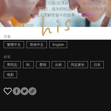
京到乡下生活的主人公井川迅(宫泽冰鱼饰)，迅与日比野渚
(藤原季节饰) 高中时相识，成为同性恋人，两人为获得女儿
的扶养权以及得到他人理解而奋斗的故事。...
More
2h6m
日本
2020
字幕
繁體中文
简体中文
English
标签
男同志
BL
爱情
出柜
同志家长
日本
电影