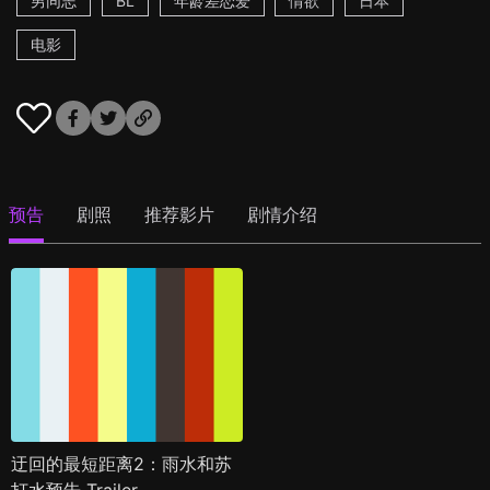
男同志
BL
年龄差恋爱
情欲
日本
电影
预告
剧照
推荐影片
剧情介绍
迂回的最短距离2：雨水和苏
打水预告 Trailer