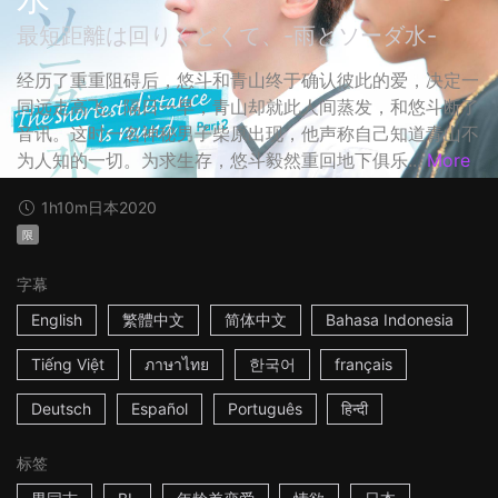
最短距離は回りくどくて、-雨とソーダ水-
经历了重重阻碍后，悠斗和青山终于确认彼此的爱，决定一
同远走高飞。隔日一早，青山却就此人间蒸发，和悠斗断了
音讯。这时一名神秘男子柴原出现，他声称自己知道青山不
为人知的一切。为求生存，悠斗毅然重回地下俱乐...
More
1h10m
日本
2020
限
字幕
English
繁體中文
简体中文
Bahasa Indonesia
Tiếng Việt
ภาษาไทย
한국어
français
Deutsch
Español
Português
हिन्दी
标签