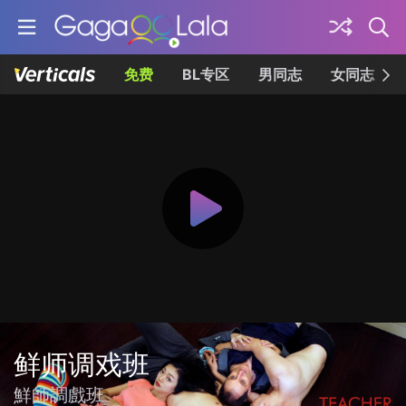
免费
BL专区
男同志
女同志
鲜师调戏班
鮮師調戲班