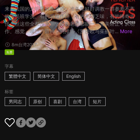
来自法国的大明星鲜肉老师，准备来好好调教一群参差不齐
的演员班学员。有的装模作样，有的无聊乏味，有的稀奇古
怪，但这些全都没关系，鲜肉老师都能一一完美矫正，从动
作、感觉、嘴巴、眼神，到排练《罗密欧与茱丽叶...
More
8m
台湾
2017
免费
字幕
繁體中文
简体中文
English
标签
男同志
原创
喜剧
台湾
短片