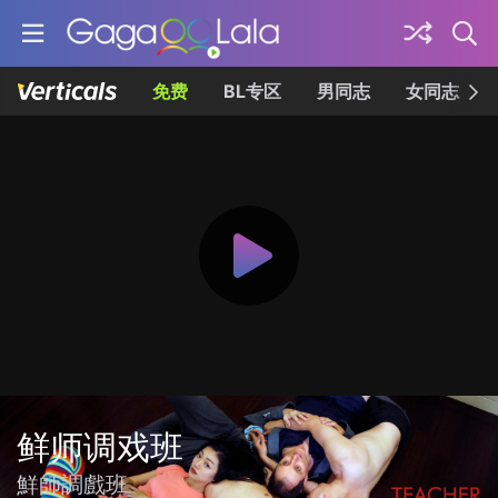
免费
BL专区
男同志
女同志
鲜师调戏班
鮮師調戲班