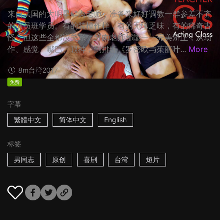
来自法国的大明星鲜肉老师，准备来好好调教一群参差不齐
的演员班学员。有的装模作样，有的无聊乏味，有的稀奇古
怪，但这些全都没关系，鲜肉老师都能一一完美矫正，从动
作、感觉、嘴巴、眼神，到排练《罗密欧与茱丽叶...
More
8m
台湾
2017
免费
字幕
繁體中文
简体中文
English
标签
男同志
原创
喜剧
台湾
短片