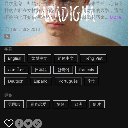
寻求慰藉，却错对一夜情对象动情，在苦等未果后，心有不
甘的吉耶在女性好友的怂恿下闯入一夜情对象的轰趴，遭到
拒绝的他开始借酒浇愁，甚至被半推半就嗑起药来...
More
19m
西班牙
2016
限
字幕
English
繁體中文
简体中文
Tiếng Việt
ภาษาไทย
日本語
한국어
français
Deutsch
Español
Português
हिन्दी
标签
男同志
青春恋爱
情欲
欧洲
短片