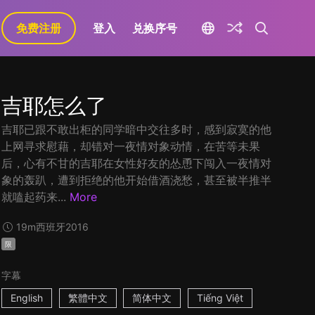
免费注册
登入
兑换序号
吉耶怎么了
吉耶已跟不敢出柜的同学暗中交往多时，感到寂寞的他
上网寻求慰藉，却错对一夜情对象动情，在苦等未果
后，心有不甘的吉耶在女性好友的怂恿下闯入一夜情对
象的轰趴，遭到拒绝的他开始借酒浇愁，甚至被半推半
就嗑起药来...
More
19m
西班牙
2016
限
字幕
English
繁體中文
简体中文
Tiếng Việt