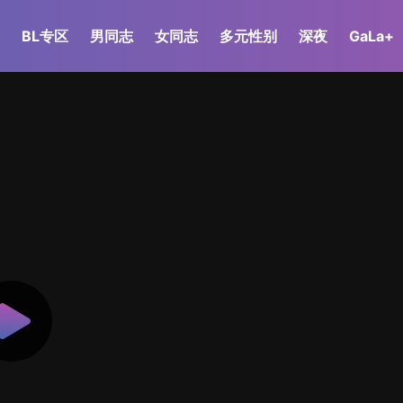
BL专区
男同志
女同志
多元性别
深夜
GaLa+