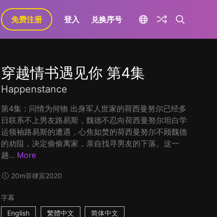
免费注册
登入
兑换序号
穿越情书遇见你 第4集
Happenstance
第4集：问情为何物 出身军人世家的荷西曼努尔已经多
日联系不上男友路易斯，魏德不忍向荷西曼努尔坦白学
运领袖路易斯的遭遇，心焦如焚的荷西曼努尔不顾魏德
的劝阻，决定偷偷离家，亲自找寻男友的下落。这一
趟...
More
20m
菲律宾
2020
字幕
English
繁體中文
简体中文