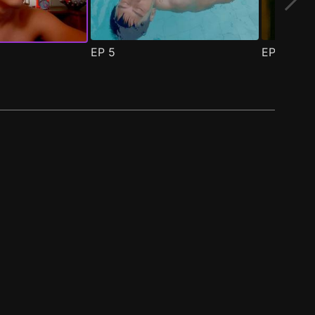
EP
5
EP
6