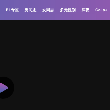
BL专区
男同志
女同志
多元性别
深夜
GaLa+