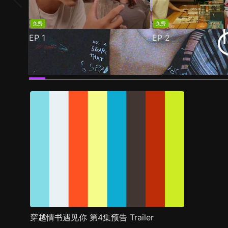
免费
免费
EP
1
EP
2
预告
剧照
推荐影片
剧情介绍
穿越情书遇见你 第4集预告 Trailer