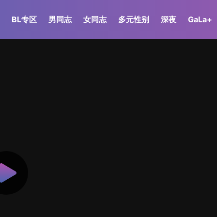
BL专区
男同志
女同志
多元性别
深夜
GaLa+