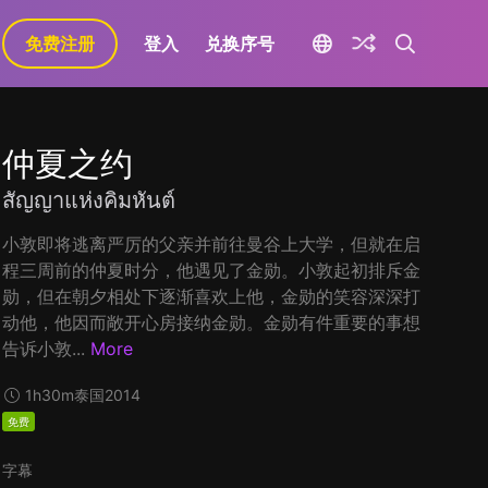
免费注册
登入
兑换序号
仲夏之约
สัญญาแห่งคิมหันต์
小敦即将逃离严厉的父亲并前往曼谷上大学，但就在启
程三周前的仲夏时分，他遇见了金勋。小敦起初排斥金
勋，但在朝夕相处下逐渐喜欢上他，金勋的笑容深深打
动他，他因而敞开心房接纳金勋。金勋有件重要的事想
告诉小敦...
More
1h30m
泰国
2014
免费
字幕