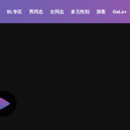
BL专区
男同志
女同志
多元性别
深夜
GaLa+