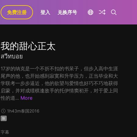
免费注册
登入
兑换序号
我的甜心正太
สวีทบอย
17岁的纳克是一个不折不扣的书呆子，但步入高中生涯
尾声的他，也开始感到寂寞和升学压力，正当毕业和大
学联考一步步逼近，他的欲望与爱情也好巧不巧地获得
启蒙，并对成绩棋逢敌手的托伊情窦初开，对于爱上同
性的道...
More
1h43m
泰国
2016
限
字幕