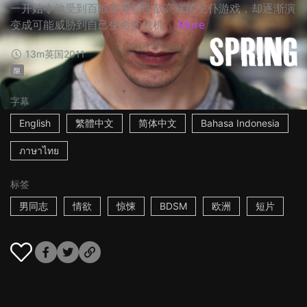
一开始令他受到百般羞辱却性欲高涨的主仆游戏，却逐渐演
变成可能威胁到自己生命的危机。
More
13m
英国
2011
限
字幕
English
繁體中文
简体中文
Bahasa Indonesia
ภาษาไทย
标签
男同志
情欲
惊悚
BDSM
欧洲
短片