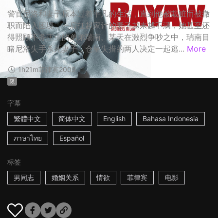
警官尼洛和妻子原本过着平凡的生活，直到他被栽赃而被撤
职而陷入困境，一肩扛起家计的妻子越来越不满，她甚至还
得照顾不务正业的弟弟瑞南。某天在激烈争吵之中，瑞南目
睹尼洛失手杀死妻子，仓皇失措的两人决定一起逃...
More
1h21m
菲律宾
2009
限
字幕
繁體中文
简体中文
English
Bahasa Indonesia
ภาษาไทย
Español
标签
男同志
婚姻关系
情欲
菲律宾
电影