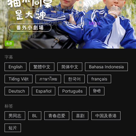
《猫系同桌是大神》主演陈浩明、谭俊豪共同出演BL基情
番外小剧场。 ★《猫系同桌是大神》原班人马又一力作 ★
根据人气漫画《把我交给狼主任》改编
More
3m
中国
2018
免费
字幕
English
繁體中文
简体中文
Bahasa Indonesia
Tiếng Việt
ภาษาไทย
한국어
français
Deutsch
Español
Português
हिन्दी
标签
男同志
BL
青春恋爱
喜剧
中国及香港
短片