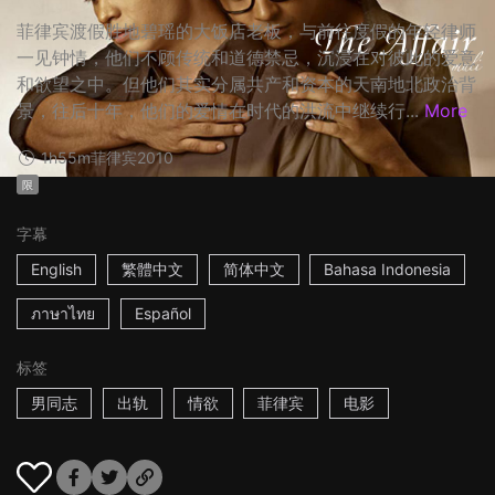
菲律宾渡假胜地碧瑶的大饭店老板，与前往度假的年轻律师
一见钟情，他们不顾传统和道德禁忌，沉浸在对彼此的爱意
和欲望之中。但他们其实分属共产和资本的天南地北政治背
景，往后十年，他们的爱情在时代的洪流中继续行...
More
1h55m
菲律宾
2010
限
字幕
English
繁體中文
简体中文
Bahasa Indonesia
ภาษาไทย
Español
标签
男同志
出轨
情欲
菲律宾
电影