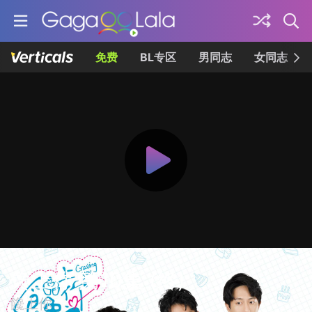
免费
BL专区
男同志
女同志
馋上你 第10集 (终)
饞上你