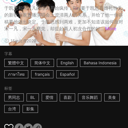
于凯恩和宋一凡的绯闻开始疯传，Ray要于凯恩在婚礼当天
的新歌发表直播演唱会上澄清两人的关系，并给了他一份讲
稿要他做出决定。于凯恩感到两难，更加不知道该如何面对
宋一凡，宋一凡察觉，却提起两人初次合作的打...
More
15m
台湾
2020
字幕
繁體中文
简体中文
English
Bahasa Indonesia
ภาษาไทย
français
Español
标签
男同志
BL
爱情
喜剧
音乐舞蹈
美食
台湾
影集