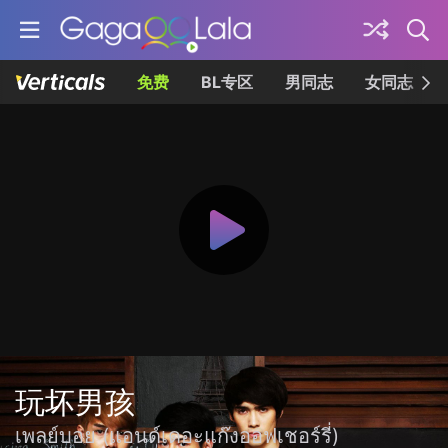
免费
BL专区
男同志
女同志
玩坏男孩
เพลย์บอย (แอนด์เดอะแก๊งออฟเชอร์รี่)