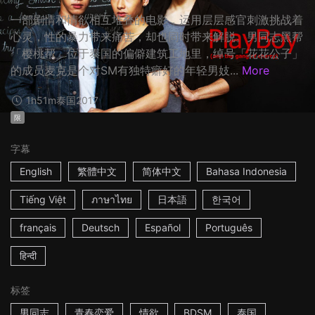
一部剧情和情欲相互堆叠的电影，运用层层感官刺激挑战着
心灵，性的暴力带来痛苦，却也同时带来解脱。男同志黑帮
「樱桃帮」位于​​泰国的偏僻建筑工地里，绰号「花花公子」
的成员麦克是个对SM有独特癖好的年轻男妓...
More
1h51m
泰国
2017
限
字幕
English
繁體中文
简体中文
Bahasa Indonesia
Tiếng Việt
ภาษาไทย
日本語
한국어
français
Deutsch
Español
Português
हिन्दी
标签
男同志
青春恋爱
情欲
BDSM
泰国