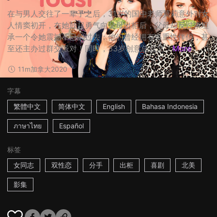
在与男人交往了一辈子之后，31岁的国中老师莫莉意外对女
人情窦初开，在她鼓起勇气向父母出柜后，父母却反过来坦
承一个令她震撼不已的过去：他们曾经拥有多重性伴侣，甚
至还主办过群交派对！同时，33岁创意总监艾...
More
11m
加拿大
2020
字幕
繁體中文
简体中文
English
Bahasa Indonesia
ภาษาไทย
Español
标签
女同志
双性恋
分手
出柜
喜剧
北美
影集