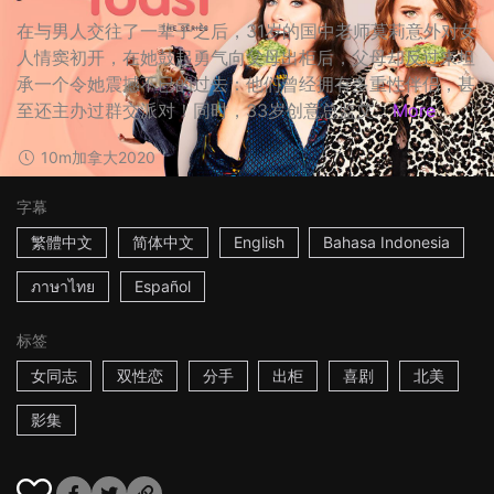
在与男人交往了一辈子之后，31岁的国中老师莫莉意外对女
人情窦初开，在她鼓起勇气向父母出柜后，父母却反过来坦
承一个令她震撼不已的过去：他们曾经拥有多重性伴侣，甚
至还主办过群交派对！同时，33岁创意总监艾...
More
10m
加拿大
2020
字幕
繁體中文
简体中文
English
Bahasa Indonesia
ภาษาไทย
Español
标签
女同志
双性恋
分手
出柜
喜剧
北美
影集