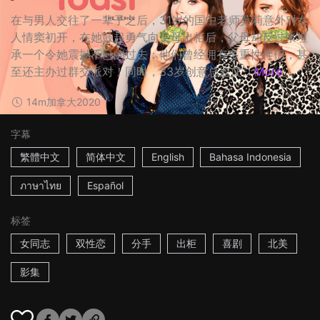
在与男人交往了一辈子之后，31岁的国中老师莫莉意外对女
人情窦初开，在她鼓起勇气向父母出柜后，父母却反过来坦
承一个令她震撼不已的过去：他们曾经拥有多重性伴侣，甚
至还主办过群交派对！同时，33岁创意总监艾...
More
14m
加拿大
2020
字幕
繁體中文
简体中文
English
Bahasa Indonesia
ภาษาไทย
Español
标签
女同志
双性恋
分手
出柜
喜剧
北美
影集