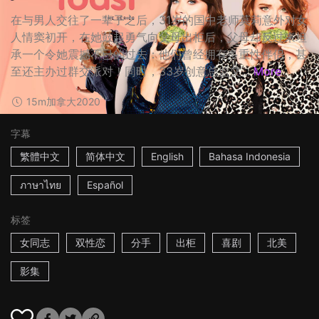
在与男人交往了一辈子之后，31岁的国中老师莫莉意外对女
人情窦初开，在她鼓起勇气向父母出柜后，父母却反过来坦
承一个令她震撼不已的过去：他们曾经拥有多重性伴侣，甚
至还主办过群交派对！同时，33岁创意总监艾...
More
15m
加拿大
2020
字幕
繁體中文
简体中文
English
Bahasa Indonesia
ภาษาไทย
Español
标签
女同志
双性恋
分手
出柜
喜剧
北美
影集