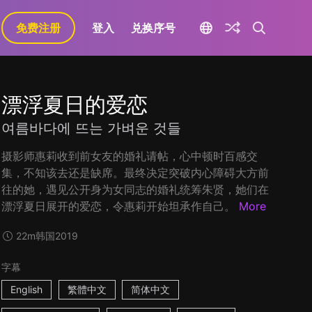
免费注册
登入
兑换序号
漂浮夏日的爱恋
여름바다에 뜨는 가벼운 것들
摄影师惠莉收到前女友的婚礼请帖，心中顿时百感交
集，不知该去还是缺席。最终决定突破内心障碍大方前
往的她，遇见公开身为女同志的婚礼统筹朱贤，她们在
漂浮夏日展开的爱恋，令惠莉开始坦承作自己。
More
22m
韩国
2019
字幕
English
繁體中文
简体中文