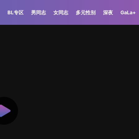
BL专区
男同志
女同志
多元性别
深夜
GaLa+