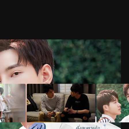
EP
3
EP
4