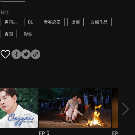
标签
男同志
BL
青春恋爱
出柜
改编作品
泰国
影集
EP
5
EP
6