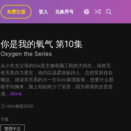
免费注册
登入
兑换序号
你是我的氧气 第10集
Oxygen the Series
从小失去父母的Gui是主修电脑工程的大四生，虽然无
依无靠自力更生，他仍以温柔体贴待人、总把笑容挂在
嘴边。就读音乐系的大一生Solo家境富裕，想要什么都
能手到擒来，脸上却始终少了笑容，因为母亲的去世造
成...
More
42m
泰国
2020
字幕
繁體中文