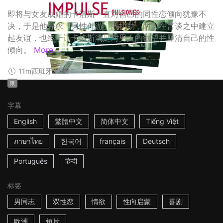
即将与女友成婚的卡洛斯一直对自己的同性恋倾向犹豫不
决，于是他寻求「男性伴游」的协助，两人在言谈之中建立
起友谊，也终于让卡洛斯满足对男人的欲望并厘清自己的性
倾向。
More
11m
西班牙
2009
限
字幕
English
繁體中文
简体中文
Tiếng Việt
ภาษาไทย
한국어
français
Deutsch
Português
हिन्दी
标签
男同志
双性恋
情欲
性向启蒙
喜剧
欧洲
短片