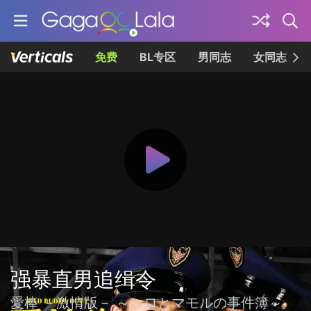
免费
BL专区
男同志
女同志
强暴直男追缉令
愛棒 －激情版－ ～ヒロとマモルの事件簿～