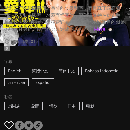
弘和真守都是隐藏同志身分的年轻警察，而且真守暗恋着
弘。某天弘在跟踪一名蒙面怪客时，遭到强暴并被盗走手
枪，该名蒙面强暴犯是猖獗狂妄的影山，他的犯罪目的就是
以强暴直男把异性恋社会改造成同志世界！
More
1h1m
日本
2015
限
字幕
English
繁體中文
简体中文
Bahasa Indonesia
ภาษาไทย
Español
标签
男同志
爱情
情欲
日本
电影