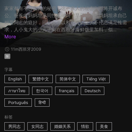
家家都有不可告人的秘密，这一家人的秘密则即将开诚布
公。爸爸向妈妈坦承同性恋倾向，早已知情的妈妈坦承自己
对男同志的癖好，同志女儿以利用有妇之夫不伦恋满足性需
求，人小鬼大的小儿子则在西班牙海鲜饭里加料，似...
More
11m
西班牙
2009
限
字幕
English
繁體中文
简体中文
Tiếng Việt
ภาษาไทย
한국어
français
Deutsch
Português
हिन्दी
标签
男同志
女同志
婚姻关系
情欲
美食