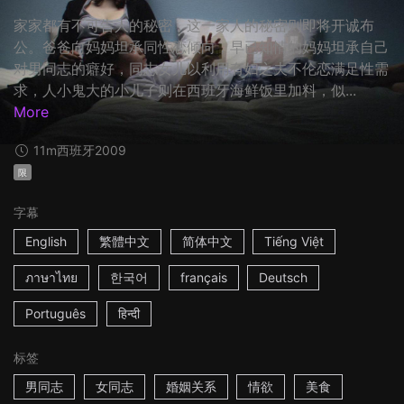
家家都有不可告人的秘密，这一家人的秘密则即将开诚布
公。爸爸向妈妈坦承同性恋倾向，早已知情的妈妈坦承自己
对男同志的癖好，同志女儿以利用有妇之夫不伦恋满足性需
求，人小鬼大的小儿子则在西班牙海鲜饭里加料，似...
More
11m
西班牙
2009
限
字幕
English
繁體中文
简体中文
Tiếng Việt
ภาษาไทย
한국어
français
Deutsch
Português
हिन्दी
标签
男同志
女同志
婚姻关系
情欲
美食