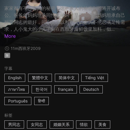
家家都有不可告人的秘密，这一家人的秘密则即将开诚布
公。爸爸向妈妈坦承同性恋倾向，早已知情的妈妈坦承自己
对男同志的癖好，同志女儿以利用有妇之夫不伦恋满足性需
求，人小鬼大的小儿子则在西班牙海鲜饭里加料，似...
More
11m
西班牙
2009
限
字幕
English
繁體中文
简体中文
Tiếng Việt
ภาษาไทย
한국어
français
Deutsch
Português
हिन्दी
标签
男同志
女同志
婚姻关系
情欲
美食