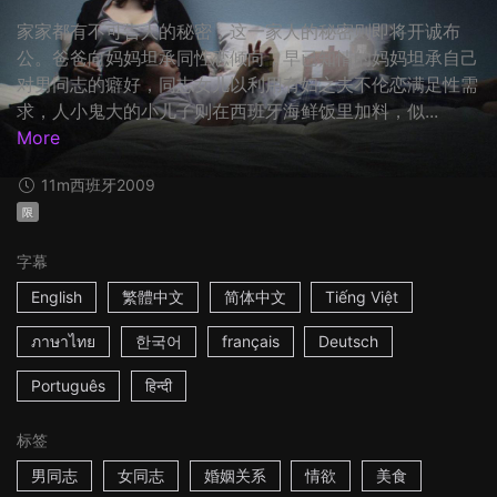
家家都有不可告人的秘密，这一家人的秘密则即将开诚布
公。爸爸向妈妈坦承同性恋倾向，早已知情的妈妈坦承自己
对男同志的癖好，同志女儿以利用有妇之夫不伦恋满足性需
求，人小鬼大的小儿子则在西班牙海鲜饭里加料，似...
More
11m
西班牙
2009
限
字幕
English
繁體中文
简体中文
Tiếng Việt
ภาษาไทย
한국어
français
Deutsch
Português
हिन्दी
标签
男同志
女同志
婚姻关系
情欲
美食