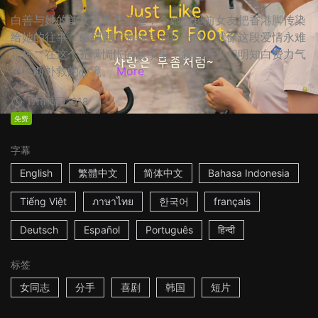
白善与她的前女友偶然重逢，令她想起前女友把香港脚传染
给她的往事，感到脚痒而搔痒的那一秒，就像这段爱情永难
忘怀。在这个充满惆怅的故事里，叙述恋人们明知白费力气
仍不断补救的心境。
More
17m
韩国
2018
免费
字幕
English
繁體中文
简体中文
Bahasa Indonesia
Tiếng Việt
ภาษาไทย
한국어
français
Deutsch
Español
Português
हिन्दी
标签
女同志
分手
喜剧
韩国
短片