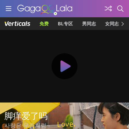
免费
BL专区
男同志
女同志
脚痒爱了吗
사랑은 무좀처럼~