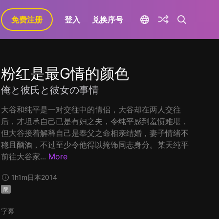
免费注册
登入
兑换序号
粉红是最G情的颜色
俺と彼氏と彼女の事情
大谷和纯平是一对交往中的情侣，大谷却在两人交往
后，才坦承自己已是有妇之夫，令纯平感到羞愤难堪，
但大谷接着解释自己是奉父之命相亲结婚，妻子情绪不
稳且酗酒，不过至少令他得以掩饰同志身分。某天纯平
前往大谷家...
More
1h1m
日本
2014
限
字幕