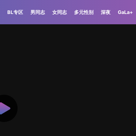
BL专区
男同志
女同志
多元性别
深夜
GaLa+