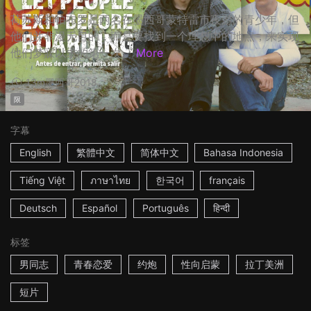
荷苏斯和帕布罗是两名在墨西哥蒙特雷市夜游的青少年，但
他们并非漫无目的，而是要找到一个理想中的地点，来实现
他们梦寐以求的第一次。
More
13m
墨西哥
2018
限
字幕
English
繁體中文
简体中文
Bahasa Indonesia
Tiếng Việt
ภาษาไทย
한국어
français
Deutsch
Español
Português
हिन्दी
标签
男同志
青春恋爱
约炮
性向启蒙
拉丁美洲
短片