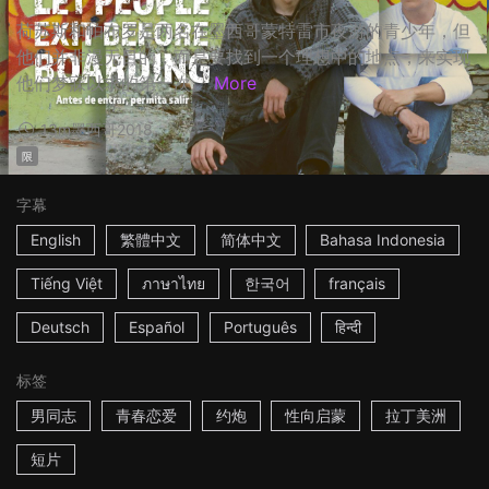
荷苏斯和帕布罗是两名在墨西哥蒙特雷市夜游的青少年，但
他们并非漫无目的，而是要找到一个理想中的地点，来实现
他们梦寐以求的第一次。
More
13m
墨西哥
2018
限
字幕
English
繁體中文
简体中文
Bahasa Indonesia
Tiếng Việt
ภาษาไทย
한국어
français
Deutsch
Español
Português
हिन्दी
标签
男同志
青春恋爱
约炮
性向启蒙
拉丁美洲
短片