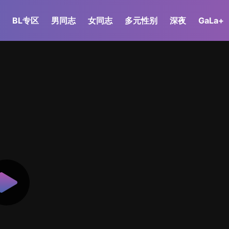
BL专区
男同志
女同志
多元性别
深夜
GaLa+