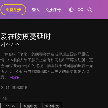
免费注册
登入
兑换序号
爱在吻疫蔓延时
키스키스
一种名叫「吻吻」的病毒突然造成肆虐全国的严重疫
情，中标的人除了脖子上会有如同被种草莓的红斑，更
会面临15天内死亡的绝境。病毒源于男同志的谣言开始
满天飞，令所有男同志因成为众矢之的而更加陷入惶
恐。
More
31m
韩国
2019
字幕
English
繁體中文
简体中文