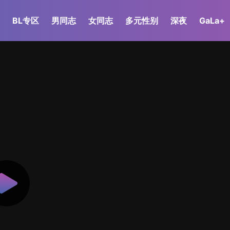
BL专区
男同志
女同志
多元性别
深夜
GaLa+