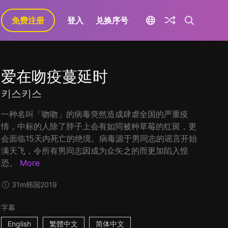
免费注册
登入
兑换序号
爱在吻疫蔓延时
키스키스
一种名叫「吻吻」的病毒突然造成肆虐全国的严重疫
情，中标的人除了脖子上会有如同被种草莓的红斑，更
会面临15天内死亡的绝境。病毒源于男同志的谣言开始
满天飞，令所有男同志因成为众矢之的而更加陷入惶
恐。
More
31m
韩国
2019
字幕
English
繁體中文
简体中文