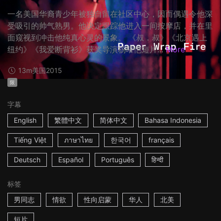
一名美国华裔青少年被独自留在社区中心，因而偶遇令他深
受吸引的帅气熟男。他决定跟踪他进入一间按摩店，并在里
面窥视到冲击他纯真心灵的景象。 《叔．叔》《北京遇上
纽约》《我爱断背衫》获奖导演杨曜恺短片...
More
13m
美国
2015
限
字幕
English
繁體中文
简体中文
Bahasa Indonesia
Tiếng Việt
ภาษาไทย
한국어
français
Deutsch
Español
Português
हिन्दी
标签
男同志
情欲
性向启蒙
华人
北美
短片