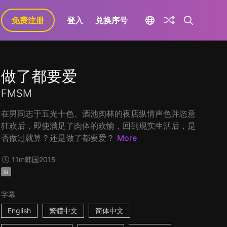
免费注册
登入
兑换序号
做了都要爱
FMSM
在男同志于五光十色、酒池肉林的夜店纵情声色并恣意
狂欢后，即使满足了肉体的欢愉，回到现实生活后，是
否做过就算？还是做了都要爱？
More
11m
韩国
2015
限
字幕
English
繁體中文
简体中文