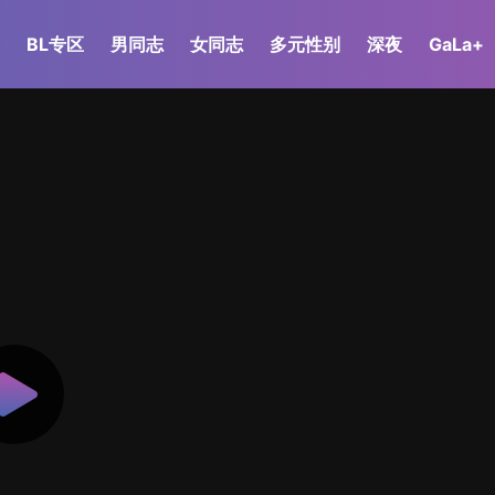
BL专区
男同志
女同志
多元性别
深夜
GaLa+