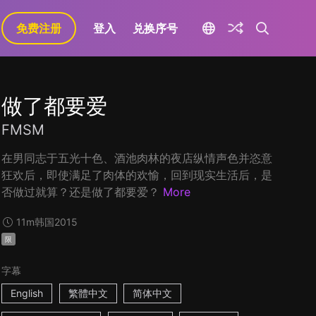
免费注册
登入
兑换序号
做了都要爱
FMSM
在男同志于五光十色、酒池肉林的夜店纵情声色并恣意
狂欢后，即使满足了肉体的欢愉，回到现实生活后，是
否做过就算？还是做了都要爱？
More
11m
韩国
2015
限
字幕
English
繁體中文
简体中文