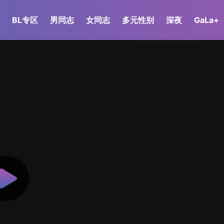
BL专区
男同志
女同志
多元性别
深夜
GaLa+