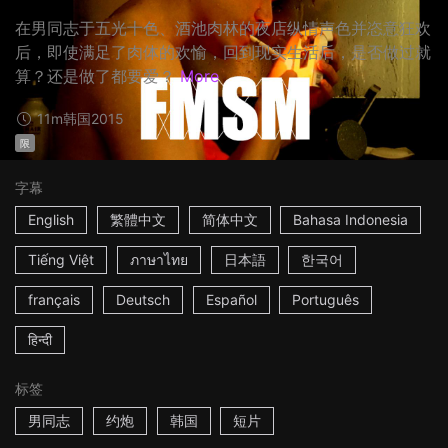
在男同志于五光十色、酒池肉林的夜店纵情声色并恣意狂欢
后，即使满足了肉体的欢愉，回到现实生活后，是否做过就
算？还是做了都要爱？
More
11m
韩国
2015
限
字幕
English
繁體中文
简体中文
Bahasa Indonesia
Tiếng Việt
ภาษาไทย
日本語
한국어
français
Deutsch
Español
Português
हिन्दी
标签
男同志
约炮
韩国
短片