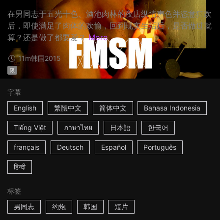
在男同志于五光十色、酒池肉林的夜店纵情声色并恣意狂欢
后，即使满足了肉体的欢愉，回到现实生活后，是否做过就
算？还是做了都要爱？
More
11m
韩国
2015
限
字幕
English
繁體中文
简体中文
Bahasa Indonesia
Tiếng Việt
ภาษาไทย
日本語
한국어
français
Deutsch
Español
Português
हिन्दी
标签
男同志
约炮
韩国
短片